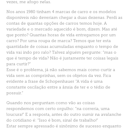
vezes, me afogo nelas.
Nos anos 1980 tinham 4 marcas de carro e os modelos
disponíveis não deveriam chegar a duas dezenas. Perdi as
contas de quantas opções de carros temos hoje. A
variedade e o mercado aquecido é bom, dizem. Mas até
que ponto? Quantas horas de vida entregamos por um
carro? Por uma roupa de marca? Temos que ter esta
quantidade de coisas acumuladas enquanto o tempo de
vida vai indo pro ralo? Talvez alguém pergunte: “mas o
que é tempo de vida? Não é justamente ter coisas legais
para curtir?”
Esse é o problema, já não sabemos mais como curtir a
vida sem as comprinhas, sem os objetos da vez. Fica
evidente a frase de Schopenhauer “A vida é uma
constante oscilação entre a ânsia de ter e o tédio de
possuir.”
Quando nos perguntam como vão as coisas
respondemos com certo orgulho: “na correria, uma
loucura!” E a resposta, antes do outro sumir na avalanche
do cotidiano é: “Isso é bom, sinal de trabalho!”
Estar sempre apressado é sinônimo de sucesso enquanto