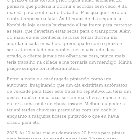
O prazo é uma tortura psicológica muito eficiente. Eu
pensava que poderia ir dormir e acordar bem cedo, 4 da
manhã, para continuar o trabalho. Mas qualquer erro ou
contratempo seria fatal. Às 10 horas do dia seguinte a
Kombi da loja estaria buzinando ali na frente para carregar
as telas, que deveriam estar secas para o transporte. Além
do mais, eu me conhecia, se fosse tentar dormir iria
acordar a cada meia hora, preocupado com o prazo e
seria atormentado por sonhos nos quais tudo dava
errado, o cliente jamais me olharia na cara, nunca mais
teria trabalho na cidade e me tornaria um mendigo. Minha
psique sempre foi melodramática.
Entrei a noite e a madrugada pintando como um
autômato, imaginando que um dia existiriam autômatos
de verdade para fazer este trabalho repetitivo. Eu teria um
destes robôs e meus dias seriam mais livres, nunca mais
eu teria uma noite de chuva insone. Melhor: eu poderia
ter até tardes chuvosas premiadas com um cochilo
enquanto a máquina ficasse pintando o que eu havia
criado para ela.
2025. As 10 telas que eu demorava 20 horas para pintar,