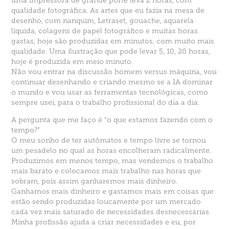
uma impressora de grande porte leva 2 horas, com
qualidade fotográfica. As artes que eu fazia na mesa de
desenho, com nanquim, Letraset, gouache, aquarela
líquida, colagens de papel fotográfico e muitas horas
gastas, hoje são produzidas em minutos, com muito mais
qualidade. Uma ilustração que pode levar 5, 10, 20 horas,
hoje é produzida em meio minuto.
Não vou entrar na discussão homem versus máquina, vou
continuar desenhando e criando mesmo se a IA dominar
o mundo e vou usar as ferramentas tecnológicas, como
sempre usei, para o trabalho profissional do dia a dia.
A pergunta que me faço é “o que estamos fazendo com o
tempo?”
O meu sonho de ter autômatos e tempo livre se tornou
um pesadelo no qual as horas encolheram radicalmente.
Produzimos em menos tempo, mas vendemos o trabalho
mais barato e colocamos mais trabalho nas horas que
sobram, pois assim ganharemos mais dinheiro.
Ganhamos mais dinheiro e gastamos mais em coisas que
estão sendo produzidas loucamente por um mercado
cada vez mais saturado de necessidades desnecessárias.
Minha profissão ajuda a criar necessidades e eu, por