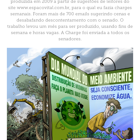
produzida em 2009 a partir de sugestões de leitores do
site www.espacovital.com.br, para o qual eu fazia charges
semanais. Foram mais de 700 emails sugerindo cenas e
desabafando descontentamento com o senado. O
trabalho levou um mês para ser produzido, usando fins de
semana e horas vagas. A Charge foi enviada a todos os
senadores.