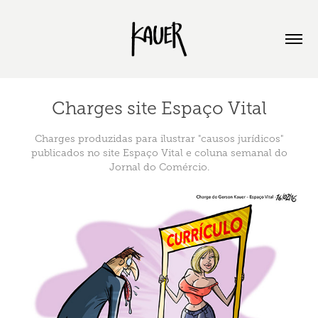
Charges site Espaço Vital
Charges produzidas para ilustrar "causos jurídicos"
publicados no site Espaço Vital e coluna semanal do
Jornal do Comércio.