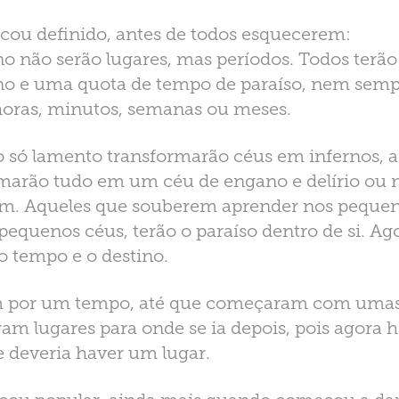
icou definido, antes de todos esquecerem:
no não serão lugares, mas períodos. Todos terã
no e uma quota de tempo de paraíso, nem sempr
 horas, minutos, semanas ou meses.
o só lamento transformarão céus em infernos, 
rmarão tudo em um céu de engano e delírio ou 
im. Aqueles que souberem aprender nos pequen
 pequenos céus, terão o paraíso dentro de si. A
o tempo e o destino.
 por um tempo, até que começaram com umas 
ram lugares para onde se ia depois, pois agora h
e deveria haver um lugar.