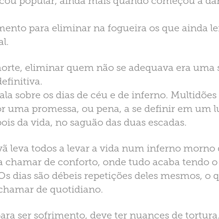
ficou popular, ainda mais quando começou a dar
to para eliminar na fogueira os que ainda 
l.
orte, eliminar quem não se adequava era uma 
efinitiva.
ala sobre os dias de céu e de inferno. Multidõe
r uma promessa, ou pena, a se definir em um lu
pois da vida, no saguão das duas escadas.
ã leva todos a levar a vida num inferno morno 
 chamar de conforto, onde tudo acaba tendo 
s dias são débeis repetições deles mesmos, o 
chamar de quotidiano.
ara ser sofrimento, deve ter nuances de tortura