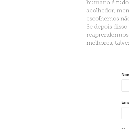
humano é tudo i
acolhedor, men
escolhemos não 
Se depois disso
reaprendermos a
melhores, talve
Nom
Ema