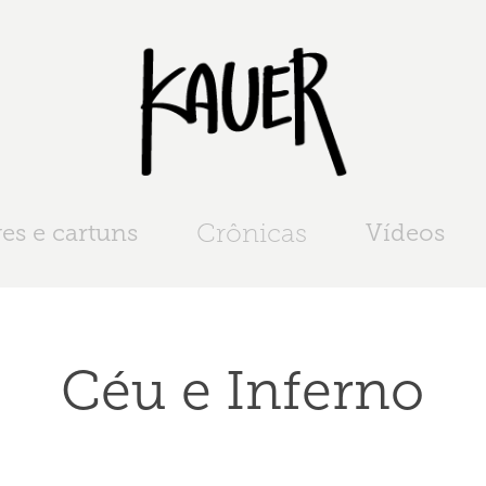
es e cartuns
Crônicas
Vídeos
Céu e Inferno