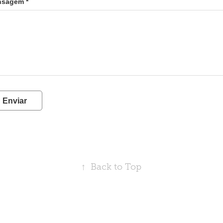
sagem *
Enviar
↑
Back to Top