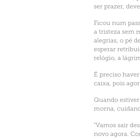
ser prazer, dev
Ficou num passa
a tristeza sem 
alegrias, o pé 
esperar retribu
relógio, a lágr
É preciso haver
caixa, pois ago
Quando estiver
morna, cuidand
"Vamos sair de
novo agora. Co