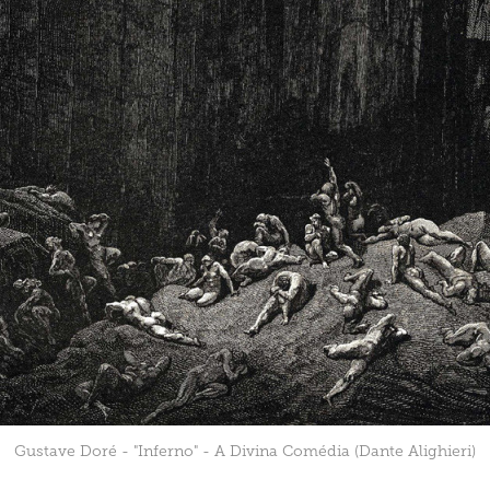
Gustave Doré - "Inferno" - A Divina Comédia (Dante Alighieri)