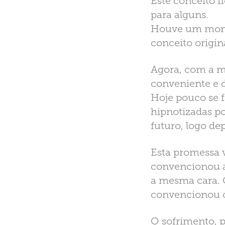
Este conceito 
para alguns.
Houve um momen
conceito origina
Agora, com a m
conveniente e d
Hoje pouco se f
hipnotizadas po
futuro, logo de
Esta promessa v
convencionou a
a mesma cara. O
convencionou 
O sofrimento, p