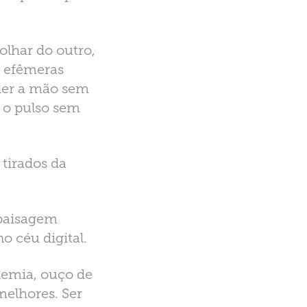
olhar do outro,
s efêmeras
nder a mão sem
, o pulso sem
 tirados da
 paisagem
 céu digital.
demia, ouço de
elhores. Ser