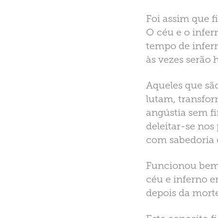
Foi assim que f
O céu e o infer
tempo de infer
às vezes serão
Aqueles que sã
lutam, transfo
angústia sem f
deleitar-se nos
com sabedoria 
Funcionou bem
céu e inferno e
depois da mort