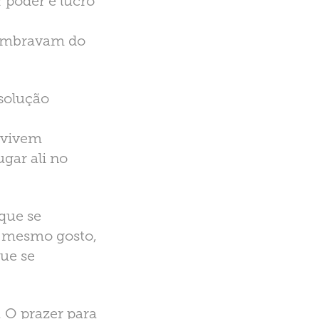
 poder e lucro
lembravam do
solução
s vivem
gar ali no
que se
o mesmo gosto,
que se
. O prazer para