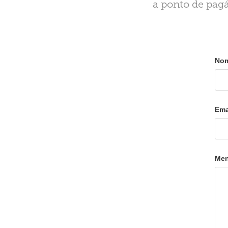
a ponto de pagá
Nom
Ema
Men