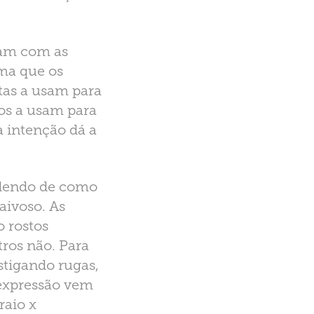
ncam com as
ima que os
tas a usam para
ros a usam para
a intenção dá a
ndendo de como
raivoso. As
 rostos
tros não. Para
stigando rugas,
 expressão vem
raio x