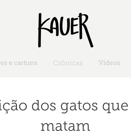
es e cartuns
Crônicas
Vídeos
ição dos gatos que 
matam