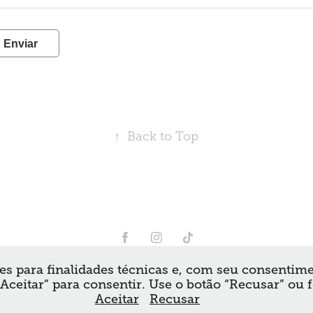
Enviar
↑
Back to Top
es para finalidades técnicas e, com seu consentim
Powered by
Adobe Portfolio
“Aceitar” para consentir. Use o botão “Recusar” ou 
Aceitar
Recusar