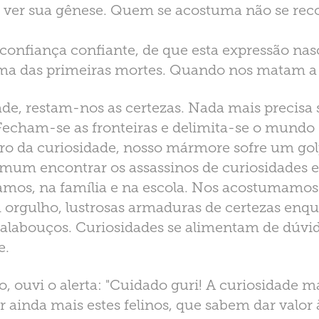
a ver sua gênese. Quem se acostuma não se re
onfiança confiante, de que esta expressão na
a das primeiras mortes. Quando nos matam a 
de, restam-nos as certezas. Nada mais precisa 
Fecham-se as fronteiras e delimita-se o mundo
ro da curiosidade, nosso mármore sofre um golp
omum encontrar os assassinos de curiosidades e
amos, na família e na escola. Nos acostumamos
 orgulho, lustrosas armaduras de certezas enqu
labouços. Curiosidades se alimentam de dúvid
e.
ouvi o alerta: "Cuidado guri! A curiosidade ma
r ainda mais estes felinos, que sabem dar valor