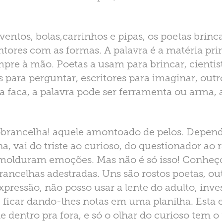
aventos, bolas,carrinhos e pipas, os poetas bri
intores com as formas. A palavra é a matéria pr
pre à mão. Poetas a usam para brincar, cientis
fos para perguntar, escritores para imaginar, out
 faca, a palavra pode ser ferramenta ou arma, 
obrancelha! aquele amontoado de pelos. Depe
na, vai do triste ao curioso, do questionador ao 
molduram emoções. Mas não é só isso! Conheço
rancelhas adestradas. Uns são rostos poetas, ou
xpressão, não posso usar a lente do adulto, inve
 e ficar dando-lhes notas em uma planilha. Esta
e dentro pra fora, e só o olhar do curioso tem o 