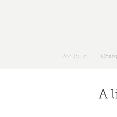
Portfolio
Charg
A l