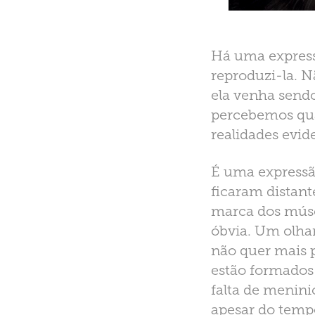
Há uma expressã
reproduzi-la. N
ela venha sendo
percebemos qua
realidades evid
É uma expressã
ficaram distant
marca dos músc
óbvia. Um olhar
não quer mais p
estão formados 
falta de menini
apesar do tempo