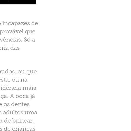
o incapazes de
 provável que
vências. Só a
ria das
rados, ou que
sta, ou na
vidência mais
ça. A boca já
e os dentes
os adultos uma
m de brincar,
s de crianças