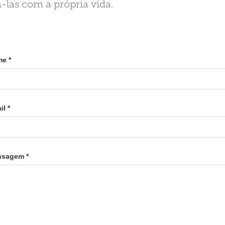
-las com a própria vida.
e *
il *
sagem *