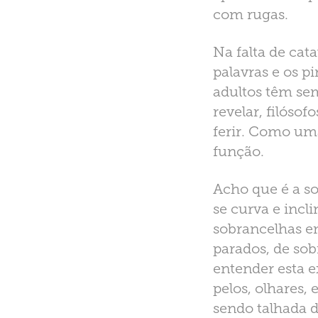
com rugas.
Na falta de cat
palavras e os p
adultos têm sem
revelar, filóso
ferir. Como uma
função.
Acho que é a s
se curva e incli
sobrancelhas e
parados, de sob
entender esta e
pelos, olhares,
sendo talhada d